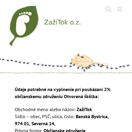
Skip
to
content
Údaje potrebné na vyplnenie pri poukázaní 2%
občianskemu združeniu Otvorená škôlka:
Obchodné meno alebo názov:
ZažiTok
Sídlo – obec, PSČ, ulica, číslo:
Banská Bystrica,
974 01,
Severná 14,
Právna forma:
Občianske združenie