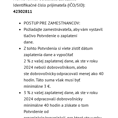
Identifikačné číslo prijímateľa (IČO/SID):
42302811
POSTUP PRE ZAMESTNANCOV:
Požiadajte zamestnávateľa, aby vám vystavil
tlačivo Potvrdenie o zaplatení
dane.
Z tohto Potvrdenia si viete zistiť dátum
zaplatenia dane a vypočítať
2 % z vašej zaplatenej dane, ak ste v roku
2024 neboli dobrovoľníkom, alebo
ste dobrovoľnícky odpracovali menej ako 40
hodín. Táto suma však musí byť
minimálne 3 €.
3 % z vašej zaplatenej dane, ak ste v roku
2024 odpracovali dobrovoľnícky
minimálne 40 hodín a získate o tom
Potvrdenie od
organizácie/organizácií, pre ktoré ste v roku