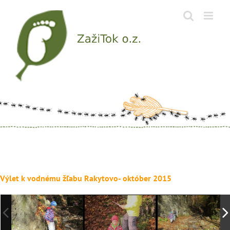
Skip
to
content
Výlet k vodnému žľabu Rakytovo- október 2015