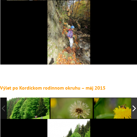
Výlet po Kordíckom rodinnom okruhu – máj 2015