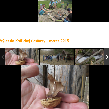
Výlet do Králickej tiesňavy – marec 2015