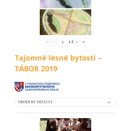
«
‹
z
2
›
»
Tajomné lesné bytosti –
TÁBOR 2019
ORDER BY DEFAULT