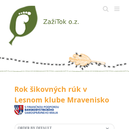
Skip
to
content
Rok šikovných rúk v
Lesnom klube Mravenisko
ORDER BY DEFAULT