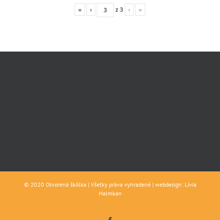
«
‹
z
3
›
»
© 2020 Otvorená škôlka | Všetky práva vyhradené | webdesign: Lívia
Halmkan