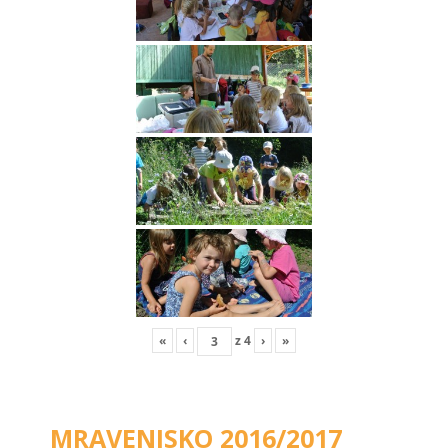
«
‹
z
4
›
»
MRAVENISKO 2016/2017