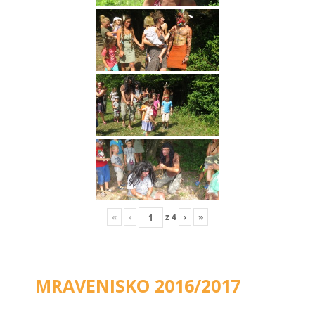
«
‹
z
4
›
»
MRAVENISKO 2016/2017