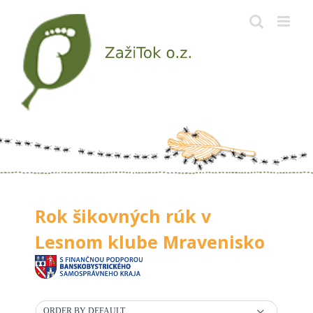
Skip
to
content
Rok šikovných rúk v
Lesnom klube Mravenisko
ORDER BY DEFAULT