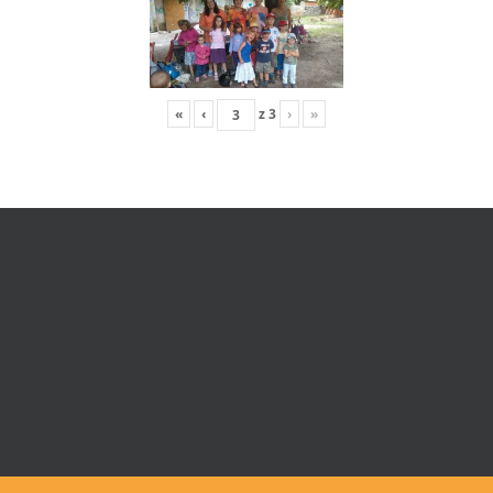
«
‹
z
3
›
»