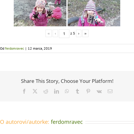
«
‹
z
5
›
»
Od
ferdomravec
|
12 marca, 2019
Share This Story, Choose Your Platform!
Facebook
X
Reddit
LinkedIn
WhatsApp
Tumblr
Pinterest
Vk
Email
O autorovi/autorke:
ferdomravec